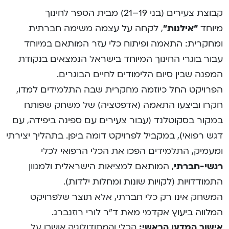
קבוצת צעירים (בני 19–21) מבית הספר לחינוך
מיוחד
“אילנות”
, לקחה על עצמה משימה חברתית
ומחקרית: התאמה ופיתוח כלי עזר המותאם במיוחד
עבור בוגרי החינוך המיוחד בישראל הנמצאים בנקודת
המפנה שבין סיום הלימודים לחיים הבוגרים.
הפרויקט החל כיוזמה מחקרית שבה התלמידים למדו,
חקרו וביצעו התאמה (אדפטציה) של משחק שפותח
במקור בסקוטלנד (עבור צעירים עם ספינה ביפידה, עם
דגש רפואי), במקביל לפרויקט דומה ביפן. בתהליך יצירתי
ומעמיק, התלמידים הפכו את הכלי הרפואי לכלי
רגשי-חברתי
, המותאם למציאות הישראלית ולמגוון
התמודדויות (לקויות שונות ומחלות ילדות).
המשחק אינו רק כלי חברתי, אלא תוצר שלפרויקט
המלווה ביעוץ אקדמי מאת ד”ר לורי רוזנברג.
אישור המדען הראשי:
הכלי והמתודולוגיה אושרו על