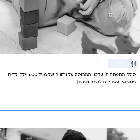
כלי עזר
סולם התפתחותי עדכני המבוסס על נתונים של מעל 600 אלף ילדים
בישראל (מתורגם לכמה שפות).
אני רוצה לשמוע עוד
תרגום לעברית של שאלון PreVias להערכת ראייה בשלב
הטרום-מילולי