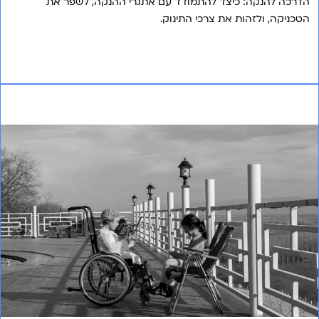
הדרכה להנקה: כיצד להתמודד עם אתגרי ההנקה, לשפר את
הטכניקה, ולזהות את צרכי התינוק.
אני רוצה לשמוע עוד
עצמאי בשטח: חשיבותה של ניידות (ממונעת) להתפתחות
וקידום כל ילד