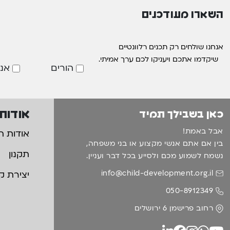
השארו מעודכנים
אנחנו שולחים רק תכנים רלוונטיים
שיקדמו אתכם ויעניקו לכם ערך אמיתי.
הורים
אנ
אודות
כאן בשבילך תמיד
אבל באמת!
אודות ה
בין אם אתם אנשי מקצוע או בני משפחה,
תקנון
נשמח לשמוע מכם ולסייע בכל דבר ועניין.
info@child-development.org.il
יצירת ק
050-8912349
רחוב פרישמן 6 ירושלים