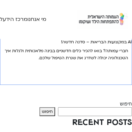
Ski
t
conten
מי אנחנו
מרכז הידע
ל
AI במקצועות הבריאות – סדנה חדשה!
חברי עמותה? בואו להכיר כלים חדשניים בבינה מלאכותית ולגלות איך
הטכנולוגיה יכולה לשדרג את שגרת הטיפול שלכם.
אני רוצה לשמוע עוד
יווט
Previous:
ערכות לשעת חירום
Next:
גמילה מחיתולים – קורס חדש
חיפוש
חיפוש
Recent Posts