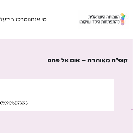
Ski
t
conten
מי אנחנו
מרכז הידע
ל
קופ”ח מאוחדת – אום אל פחם
7%9C%D7%93/