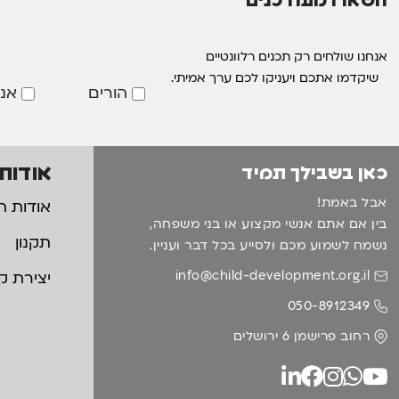
אנחנו שולחים רק תכנים רלוונטיים
שיקדמו אתכם ויעניקו לכם ערך אמיתי.
הורים
אנ
אודות
כאן בשבילך תמיד
אבל באמת!
אודות ה
בין אם אתם אנשי מקצוע או בני משפחה,
תקנון
נשמח לשמוע מכם ולסייע בכל דבר ועניין.
info@child-development.org.il
יצירת ק
050-8912349
רחוב פרישמן 6 ירושלים