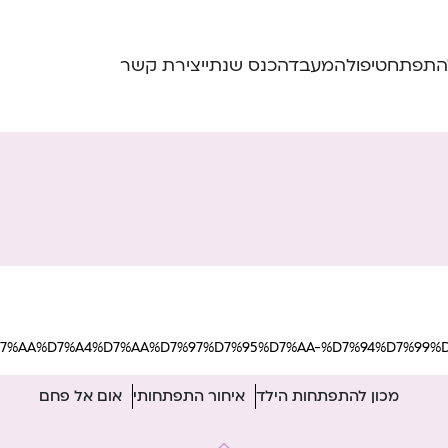
התפתח
טיפול
המעבדה
כנס שנתי
יצירת קשר
94%D7%AA%D7%A4%D7%AA%D7%97%D7%95%D7%AA-%D7%94%D7%99%D
מכון להתפתחות הילד
איחור התפתחותי
אום אל פחם