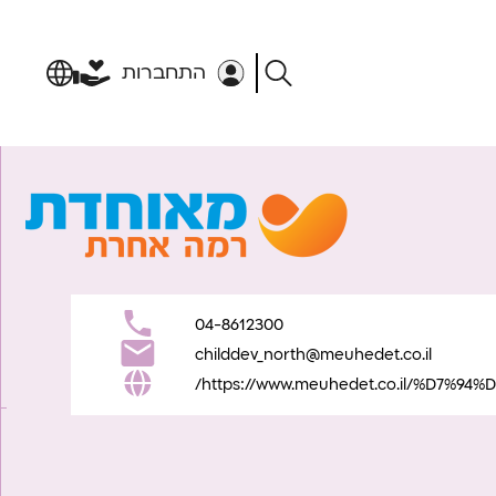
התחברות
04-8612300
childdev_north@meuhedet.co.il
https://www.meuhedet.co.il/%D7%