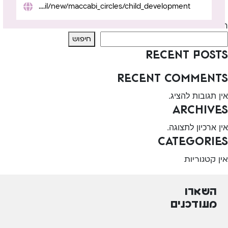
https://www.maccabi4u.co.il/new/maccabi_circles/child_development/
Next:
מכבי שרותי בריאות – ירושלים
חיפוש
חיפוש
Recent Posts
Recent Comments
אין תגובות להציג.
Archives
אין ארכיון לתצוגה.
Categories
אין קטגוריות
השארו
מעודכנים