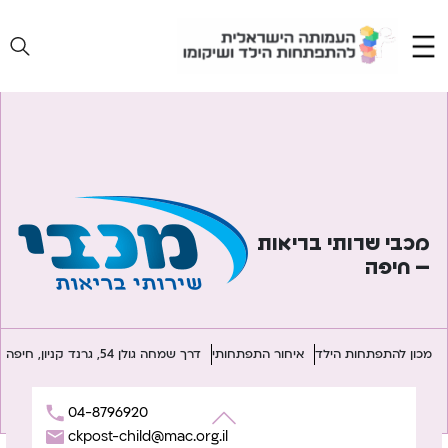
Ski
t
conten
מכבי שרותי בריאות
– חיפה
מכון להתפתחות הילד
איחור התפתחותי
דרך שמחה גולן 54, גרנד קניון, חיפה
04-8796920
ckpost-child@mac.org.il
יווט
Previous:
מכבי שרותי בריאות – חולון