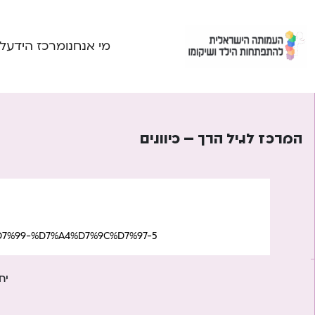
Ski
t
conten
מי אנחנו
מרכז הידע
ל
המרכז לגיל הרך – כיוונים
D7%99-%D7%A4%D7%9C%D7%97-5/
יח