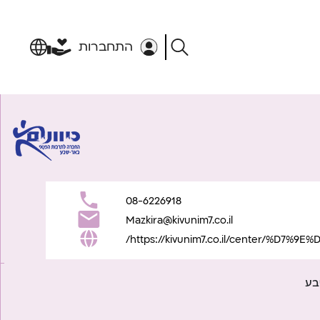
התחברות
08-6226918
Mazkira@kivunim7.co.il
https://kivunim7.co.il/center/%D