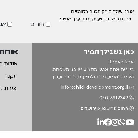
אנחנו שולחים רק תכנים רלוונטיים
שיקדמו אתכם ויעניקו לכם ערך אמיתי.
הורים
אנ
אודות
כאן בשבילך תמיד
אבל באמת!
אודות ה
בין אם אתם אנשי מקצוע או בני משפחה,
תקנון
נשמח לשמוע מכם ולסייע בכל דבר ועניין.
info@child-development.org.il
יצירת ק
050-8912349
רחוב פרישמן 6 ירושלים