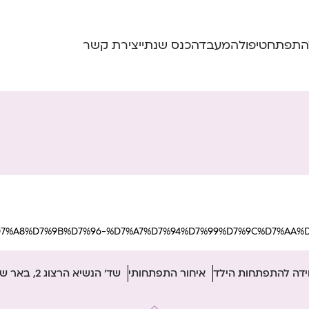
התפתח
טיפול
המעבדה
כנס שנתי
יצירת קשר
7%9E%D7%A8%D7%9B%D7%96-%D7%A7%D7%94%D7%99%D7%9C%D7%AA%
ידה להתפתחות הילד
איחור התפתחותי
שד' הנשיא הרצוג 2, באר שבע