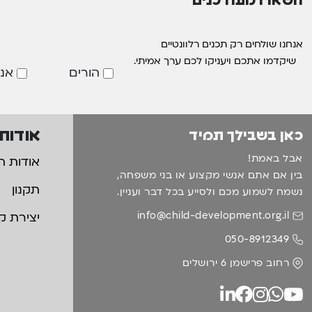
אנחנו שולחים רק תכנים רלוונטיים
שיקדמו אתכם ויעניקו לכם ערך אמיתי.
הורים
אנ
אודות
כאן בשבילך תמיד
אבל באמת!
אודות ה
בין אם אתם אנשי מקצוע או בני משפחה,
תקנון
נשמח לשמוע מכם ולסייע בכל דבר ועניין.
info@child-development.org.il
יצירת ק
050-8912349
רחוב פרישמן 6 ירושלים