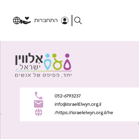
התחברות
052-6793237
info@IsraelElwyn.org.il
https://israelelwyn.org.il/he/