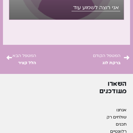
התפתחותיים מגוונים, מדריכה הורים ומטפלים וגם צוות
אני רוצה לשמוע עוד
מרפאות בעיסוק צעירות. עובדת ב: עזר מציון – רבינוב 5 בני
ברק. פהטהקה ניסנבוים 3 תל אביב.
←
→
המטפל הקודם
המטפל הבא
ברקת לנג
הלל קציר
השארו
מעודכנים
אנחנו
שולחים רק
תכנים
רלוונטיים