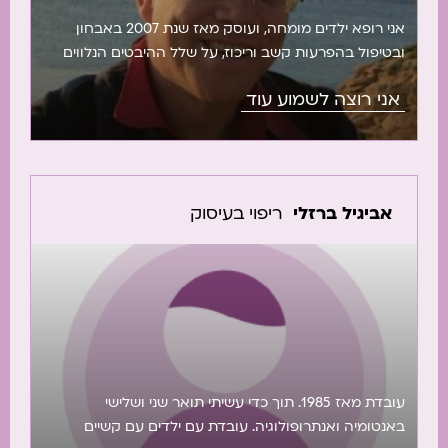
אני רופא ילדים מומחה, ועוסק מאז שנת 2007 באבחון
ובטיפול בהפרעות קשב וריכוז, על שלל ההיבטים הנלווים
להן – לרבות קשיים בלמידה, בהתנהגות ובתחום החברתי.
אני רוצה לשמוע עוד
לעיתים קרובות קיימים גם מצבים נלווים נוספים, כגון חרדה,
קפדנות, הרטבת לילה או עצירות. במרפאתי אני מלווה
מטופלים המתמודדים עם הפרעת קשב וריכוז מלידה ועד
גיל מבוגר, תוך התאמה אישית […]
אביגיל ברזלי
ריפוי בעיסוק
עובדת מאז 1985. תוך כדי עשיתי תואר שני ושלישי
באנטומיה ואנתרופולוגיה. עובדת עם ילדים עם קשיים