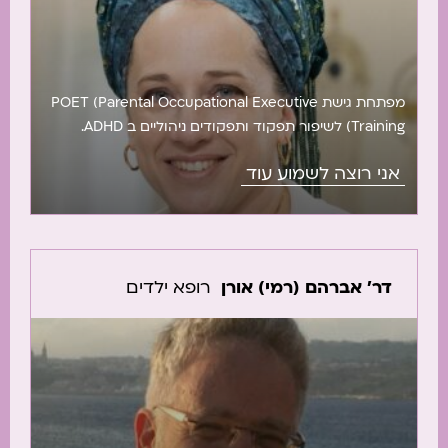
מפתחת גישת POET (Parental Occupational Executive
Training) לשיפור תפקוד ותפקודים ניהוליים ב ADHD.
מרצה וחוקרת בשאנן, ומפתחת תוכנית POET TEACHER
אני רוצה לשמוע עוד
להכשרת צוותים חינוכיים לתמיכה בתפקוד תלמידי גן ובי”ס
יסודי.
דר' אברהם (רמי) אורן
רופא ילדים