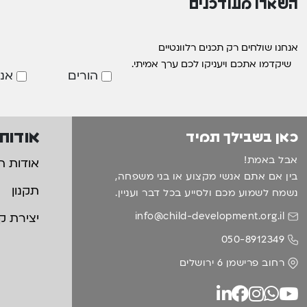
השארו מעודכנים
אנחנו שולחים רק תכנים רלוונטיים
שיקדמו אתכם ויעניקו לכם ערך אמיתי.
הורים
אנ
אודות
כאן בשבילך תמיד
אבל באמת!
אודות ה
בין אם אתם אנשי מקצוע או בני משפחה,
תקנון
נשמח לשמוע מכם ולסייע בכל דבר ועניין.
info@child-development.org.il
יצירת ק
050-8912349
רחוב פרישמן 6 ירושלים