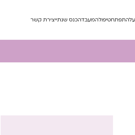
ע
להתפתח
טיפול
המעבדה
כנס שנתי
יצירת קשר