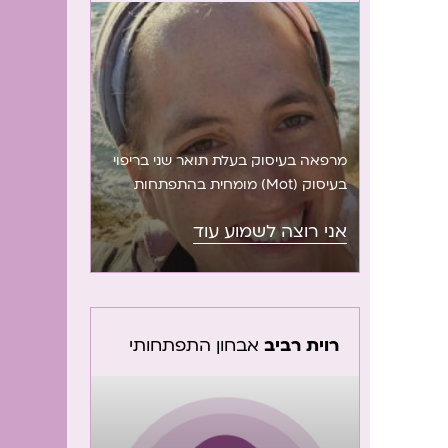
כללית מחוז ת”א-יפו ובקליניקה הפרטית
ברמת אביב.
מרפאה בעיסוק בעלת תואר שני בריפוי
בעיסוק (Mot) מומחית בהתפתחות
הילד. מורשת טיפול בגישת cogfun
אני רוצה לשמוע עוד
ילדים ומתבגרים. מטפלת בקשיי כתיבה,
ויסות חושי, אוטיזם וקשיים התפתחותים.
מטפלת בתינוקות עד מתבגרים.
רוית רביב
אבחון התפתחותי