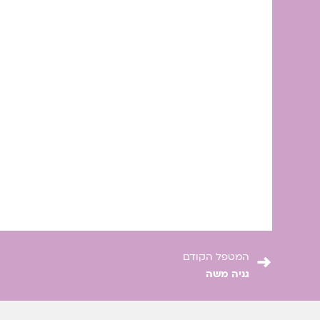
→
המטפל הקודם
גניה משה