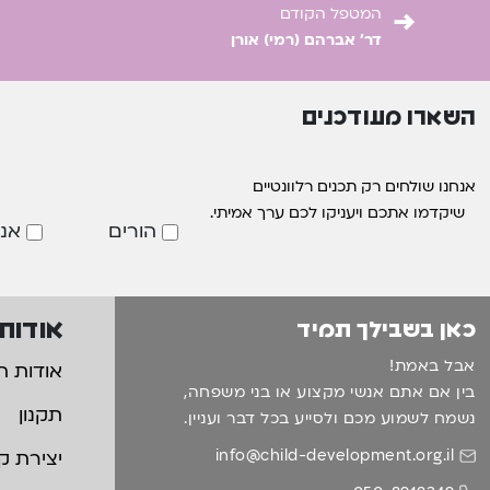
→
המטפל הקודם
דר' אברהם (רמי) אורן
השארו מעודכנים
אנחנו שולחים רק תכנים רלוונטיים
שיקדמו אתכם ויעניקו לכם ערך אמיתי.
הורים
אנ
אודות
כאן בשבילך תמיד
אבל באמת!
אודות ה
בין אם אתם אנשי מקצוע או בני משפחה,
תקנון
נשמח לשמוע מכם ולסייע בכל דבר ועניין.
info@child-development.org.il
יצירת ק