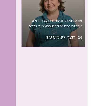
אני קלינאית תקשורת התפתחותית,
מטפלת מזה 18 שנים בפעוטות וילדים
המראים איחור או לקות בהתפתחות
אני רוצה לשמוע עוד
התקשורת, השפה והדיבור. אני חוקרת
ומרצה על האופן שבו חשיפה למסכים
משפיעה על התפתחות ילדים. אני
מובילת פיתוח תוכניות הדרכה במערך
טיפת חלב בנושא שפה ואוריינות ומנחה
בגישת של”מ (שותפות להורות מיטיבה).