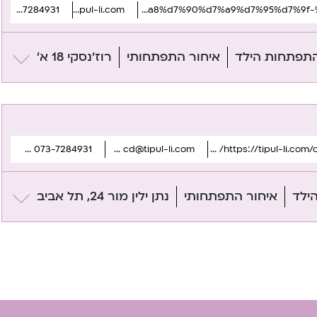
073-7284931
cd@tipul-li.com
https://tipul-li.com/channels/developmental-centers/%d7%a8%d7%90%d7%a9%d7%95%d7%9f-%d7%9c%d7%a6%d7%99%d7%95%d7%9f/
התפתחות הילד
איחור התפתחותי
רוז'נסקי 18 א'
073-7284931
cd@tipul-li.com
https://tipul-li.com
ילד
איחור התפתחותי
נתן ילין מור 24, תל אביב