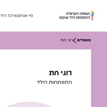
Ski
t
conten
מי אנחנו
מרכז היד
מטפלים
רוני חת
רוני חת
התפתחות הילד