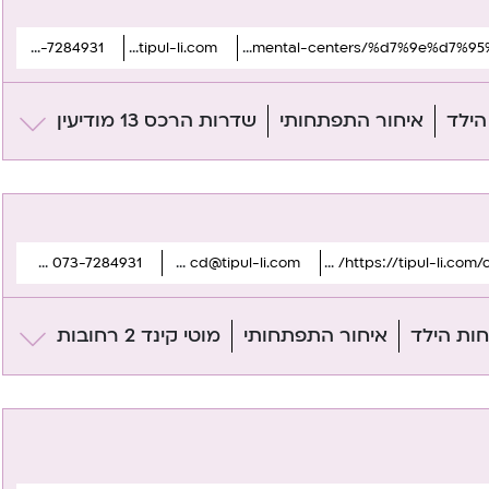
073-7284931
cd@tipul-li.com
https://tipul-li.com/channels/developmental-centers/%d7%9e%d7%95%d7%93%d7%99%d7%a2%d7%99%d7%9f/
הילד
איחור התפתחותי
שדרות הרכס 13 מודיעין
073-7284931
cd@tipul-li.com
https://tipul-li.com
ות הילד
איחור התפתחותי
מוטי קינד 2 רחובות