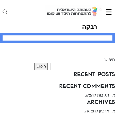
Ski
t
conten
רבקה
יווט
Previous:
וידה רייר
Next:
רון פאר
חיפוש
חיפוש
Recent Posts
Recent Comments
אין תגובות להציג.
Archives
אין ארכיון לתצוגה.