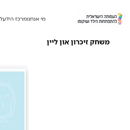
Ski
t
conten
מי אנחנו
מרכז הידע
ל
משחק זיכרון און ליין