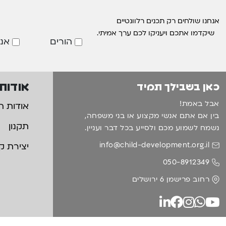
אנחנו שולחים רק תכנים רלוונטיים
שיקדמו אתכם ויעניקו לכם ערך אמיתי.
הורים
אנ
אודות
כאן בשבילך תמיד
אבל באמת!
אודות ה
בין אם אתם אנשי מקצוע או בני משפחה,
תקנון
נשמח לשמוע מכם ולסייע בכל דבר ועניין.
info@child-development.org.il
יצירת ק
050-8912349
רחוב פרישמן 6 ירושלים