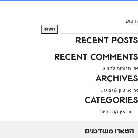
יווט
Previous:
משחקי אונליין לטיפול מרחוק בילדים ונוער
Next:
משחק שרבוט
חיפוש
חיפוש
Recent Posts
Recent Comments
אין תגובות להציג.
Archives
אין ארכיון לתצוגה.
Categories
אין קטגוריות
השארו מעודכנים