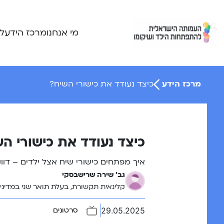
Ski
t
conten
מי אנחנו
מרכז הידע
ל
מרכז הידע
כיצד נעודד את כישורי השיח?
כיצד נעודד את כישורי ה
איך מפתחים כישורי שיח אצל ילדים – דו
גב' שירה שרישבסקי
קלינאית תקשורת, בעלת תואר שני במדיניו
29.05.2025
סרטונים