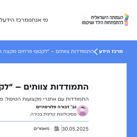
Ski
t
conten
מי אנחנו
מרכז הידע
ל
מרכז הידע
התמודדות צוותים – “לקטוף פרחים מקצה ה
התמודדות צוותים – “לק
התמודדות עם אתגרי מקצועות הטיפול: פע
גב' דבורה פלורסהיים
פסיכולוגית קלינית בכירה.
30.05.2025
מאמרים