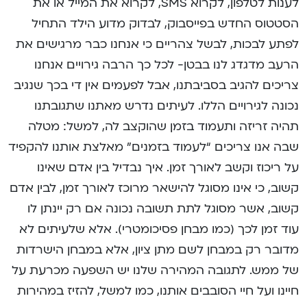
לענות לטלפון, לקרוא SMS, לקרוא את המייל או את
הסטטוס החדש בפייסבוק, לבדוק מדוע הילד התחיל
לפתע לבכות, לבשל צהריים כי אנחנו כבר מרגישים את
הרעב מדגדג לנו בבטן- לכל כך הרבה גירויים אנחנו
צריכים להגיב בסביבתנו, אבל לפעמים אין די בכך שנגיב
נכונה לגירויים הללו. לעיתים נדרש מאתנו שתגובתנו
תהיה זריזה ותעמוד בזמן שהוקצב לה, למשל: מטלה
שבה אנו צריכים “לעמוד בזמנים” מאלצת אותנו להקפיד
על ריכוז וקשב לאורך זמן. איך נבדיל בין אדם שאינו
קשוב, כי אינו מסוגל להישאר מרוכז לאורך זמן, לבין אדם
קשוב, אשר מסוגל לתת תשובה נכונה אם רק יינתן לו
עוד זמן לכך (כמו מבחן פסיכומטרי). אלא שלעיתים לא
מדובר רק במבחן לשם מתן ציון, אלא במבחן הישרדות
של ממש. לתגובה המהירה שלנו יש השפעה מכרעת על
חיינו ועל חיי הסובבים אותנו, כמו למשל, להזיז במהירות