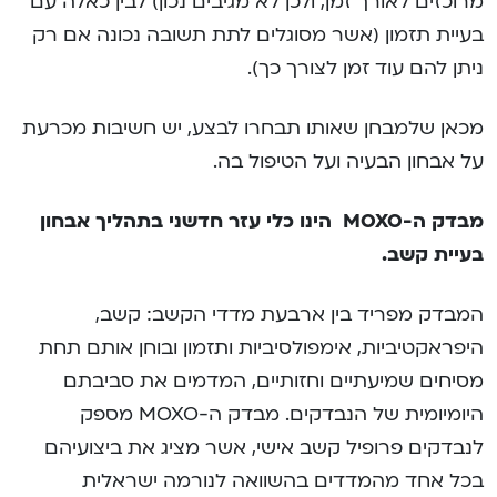
מרוכזים לאורך זמן, ולכן לא מגיבים נכון) לבין כאלה עם
בעיית תזמון (אשר מסוגלים לתת תשובה נכונה אם רק
ניתן להם עוד זמן לצורך כך).
מכאן שלמבחן שאותו תבחרו לבצע, יש חשיבות מכרעת
על אבחון הבעיה ועל הטיפול בה.
מבדק ה-MOXO הינו כלי עזר חדשני בתהליך אבחון
בעיית קשב.
המבדק מפריד בין ארבעת מדדי הקשב: קשב,
היפראקטיביות, אימפולסיביות ותזמון ובוחן אותם תחת
מסיחים שמיעתיים וחזותיים, המדמים את סביבתם
היומיומית של הנבדקים. מבדק ה-MOXO מספק
לנבדקים פרופיל קשב אישי, אשר מציג את ביצועיהם
בכל אחד מהמדדים בהשוואה לנורמה ישראלית