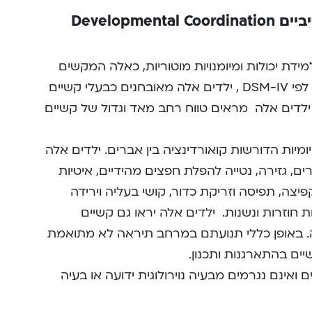
קשיים התפתחותיים קואורדינטיביים Developmental Coordination
דת יכולות ומיומנויות מוטוריות, כאלה המקשים
עליהם להתמודד עם דרישות היום-יום. לפי DSM-IV , ילדים אלה מאובחנים כבעלי קשיים
 ילדים אלה מראים טווח רחב מאד וגדול של קשיים
מיות הדורשות קואורדינציה בין אברים. ילדים אלה
ים, גזירה, נטייה להפלת חפצים מהידיים, איטיות
פיצה, תפיסה וזריקת כדור, קושי בעליה וירידה
ת חוזרות ונשנות. ילדים אלה יראו גם קשיים
מה. באופן כללי תנועתם במרחב תיראה לא מתואמת
ים בהתארגנות ותכנון.
נם נובעים ואינם נגרמים מבעיה נוירולוגית ידועה או בעיה