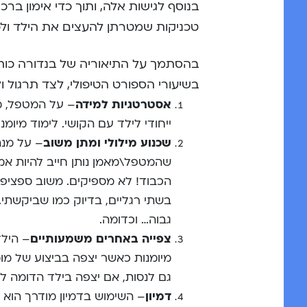
בנוסף לגישות אלה, ותוך כדי אימון ברכי
טכניקות שמטרתן להעצים את הילד ולפ
בהסתמך על התיאוריה של בנדורה כות
בשיעורי הספורט הטיפולי, לצד תרגול ול
אסטרטגיות למידה
– על המטפל, מ
ייחודי לילד עם הקושי. לימוד מיו
שכנוע מילולי ומתן משוב
– על מנת
שהמטפל\מאמן נותן חייב להיות אמין
הכבוד! לא מספיקים. משוב ספציפי
בשתי רגליים, בדיוק כמו שביקשתי.
גבוה… וכדומה.
צפייה באחרים משמעותיים
– הילד
מיומנות כאשר יצפה בביצוע של מומ
גם לנסות, אם יצפה בילד הדומה לו
דמיון
– השימוש בדמיון מודרך הוא 