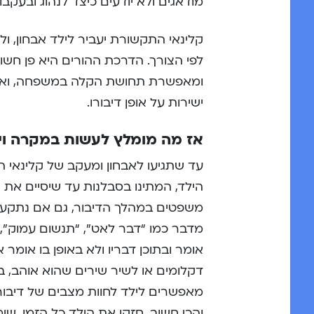
מודאגים ולא יודעים כיצד לנהוג ובעקב
קלינאי התקשורת יעביר לילד אבחון, ול
לפי הצורך. הדרכת ההורים היא פן חשו
ומאפשרת תחושת הקלה במשפחה, ואת
ישירות על אופן דיבורו.
אז מה מומלץ לעשות במקרה וי
עד שתגיעו לאבחון ומעקב של קלינאי ה
הילד, המתינו בסבלנות עד שיסיים את ה
משפטים במהלך הדיבור, גם אם נתקע א
מדבר כמו “דבר לאט”, “תנשום עמוק”,
אומר ובתוכן דבריו ולא באופן בו אומ
דקלומים או לשיר שירים שהוא אוהב, בז
מאפשרים לילד לחוות מצבים של דיבור
והכי חשוב, חזקו את הילד כל הזמן, שימו