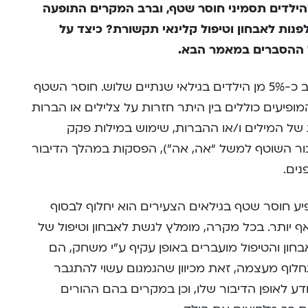
הילדים תסמיני חוסר שטף, וברב המקרים התופעה
נות לאבחון וטיפול קלינאי תקשורת? כיצד על
ל ההסברים במאמר הבא.
תסמיני חוסר שטף עשויים להופיע בקרב כ-5% מן הילדים בגילאי שנתיים שלוש. חוסר השטף
ופיעים כוללים בין היתר חזרות על צלילים או הברות
 של המילים ו/או ההברות, שימוש במילות פקק
בור השוטף למשל “אה, אה”), הפסקות במהלך הדיבור
נים.
ע חוסר שטף בגילאים הצעירים הוא יחלוף לבסוף
 יותר. בכל מקרה, מומלץ לגשת לאבחון וטיפול של
בחון והטיפול מועברים באופן עקיף ע”י משחק, הם
לוף מעצמה, זאת מכיוון שהגמגום עשוי להתגבר
ע לאופן הדיבור שלו, וכן במקרים בהם ההורים