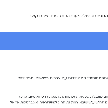
התפתח
טיפול
המעבדה
כנס שנתי
יצירת קשר
התפתחותית: התמודדות עם צרכים רפואיים ותפקודיים
זה למעלה מ-25 שנה בתחום מוגבלות שכלית התפתחותית, תסמונת רט, ואוטיזם. מרכז
 תה”ש ע”ש שיבא, רמת גן/ החוג לפיזיותרפיה, אוניברסיטת אריאל