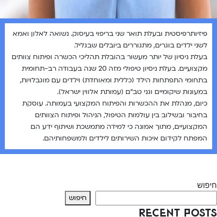
פיזיותרפיסטית ובעלת תואר שני בריפוי בעיסוק. נשואה לאלון ואמא
לשני ילדים בוגרים, מתגוררים ביובלים שבגליל.
בעלת ניסיון של יותר מעשור בהובלת תהליכי הכשרה ופיתוח צוותים
מקצועיים. בעלת ניסיון טיפולי מזה 20 שנה בעבודה רב-תחומית
בתחומי התפתחות הילד (כללית ומאוחדת) וילדים עם מוגבלויות,
במעונות שיקומיים וגני טב״ם (עמותת אלווין ישראל).
כיום, מנהלת את ההכשרות והפיתוח המקצועי בעמותה. עוסקת
בחיבור ובשילוב בין עולמות הטיפול, הניהול ופיתוח הצוותים
המקצועיים, מתוך אמונה כי למידה מתמשכת ושיתוף ידע הם
המפתח לקידום איכות השירותים לילדים ולמשפחותיהם.
יווט
Previous:
ד״ר חנוך קאסוטו
Next:
שירלי אקרמן-לאופר
חיפוש
חיפוש
Recent Posts