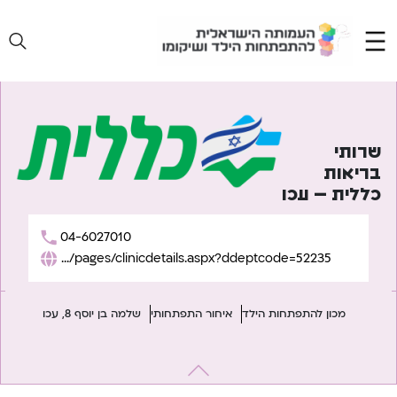
Ski
t
conten
שרותי
בריאות
כללית – עכו
04-6027010
https://www.clalit.co.il/he/sefersherut/pages/clinicdetails.aspx?ddeptcode=52235
מכון להתפתחות הילד
איחור התפתחותי
שלמה בן יוסף 8, עכו
יווט
Previous:
מילים וחרוזים