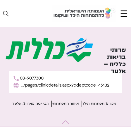
Ski
t
conten
שרותי
בריאות
כללית –
אלעד
03-9077300
https://www.clalit.co.il/he/sefersherut/pages/clinicdetails.aspx?ddeptcode=45132
מכון להתפתחות הילד
איחור התפתחותי
רבי יוסף קארו 3, אלעד
יווט
Previous:
שרותי בריאות כללית – פתח תקווה