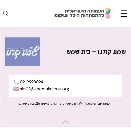
Ski
t
conten
שמע קולנו – בית שמש
02-9993024
sk103@shemakolenu.org
מעון יום שיקומי
לקויות שמיעה
נחל קישון 26, בית שמש
יווט
Previous:
שמע קולנו – אשדוד