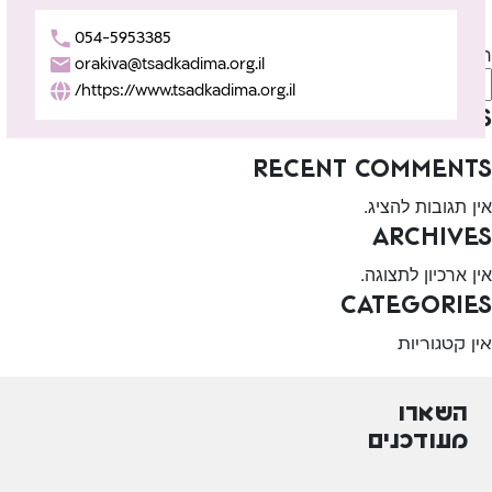
Next:
צעד קדימה – מעון יום חינוכי-שיקומי, אילת
054-5953385
חיפוש
orakiva@tsadkadima.org.il
חיפוש
https://www.tsadkadima.org.il/
Recent Posts
Recent Comments
אין תגובות להציג.
Archives
אין ארכיון לתצוגה.
Categories
אין קטגוריות
השארו
מעודכנים