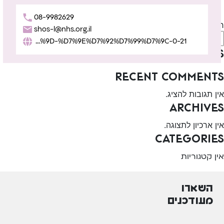
Next:
מועצה אזורית גולן
08-9982629
חיפוש
shos-l@nhs.org.il
חיפוש
https://eshkol.info/%D7%A9%D7%99%D7%A8%D7%95%D7%AA%D7%99%D7%9D-%D7%95%D7%9E%D7%A2%D7%A0%D7%99%D7%9D-%D7%9E%D7%92%D7%99%D7%9C-0-21/
Recent Posts
Recent Comments
אין תגובות להציג.
Archives
אין ארכיון לתצוגה.
Categories
אין קטגוריות
השארו
מעודכנים