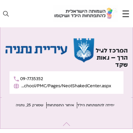
Ski
t
conten
המרכז לגיל
הרך – נאות
שקד
09-7735352
https://www.netanya.muni.il/Residents/Education/Preschool/PMC/Pages/NeotShakedCenter.aspx
יחידה להתפתחות הילד
איחור התפתחותי
שמורק 25, נתניה
יווט
Previous:
המרכז לגיל הרך – מצפה רמון (עמותת יחדיו)