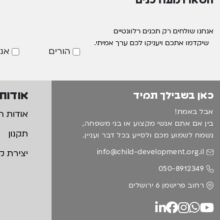
אנחנו שולחים רק תכנים רלוונטיים
שיקדמו אתכם ויעניקו לכם ערך אמיתי.
הורים
אנ
אודות
כאן בשבילך תמיד
אבל באמת!
אודות ה
בין אם אתם אנשי מקצוע או בני משפחה,
תקנון
נשמח לשמוע מכם ולסייע בכל דבר ועניין.
info@child-development.org.il
יצירת ק
050-8912349
רחוב פרישמן 6 ירושלים