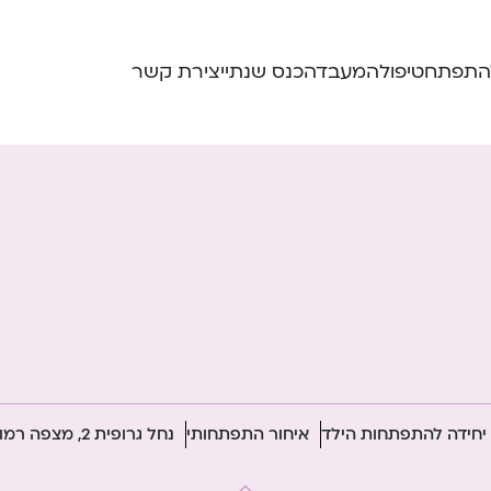
התפתח
טיפול
המעבדה
כנס שנתי
יצירת קשר
יחידה להתפתחות הילד
איחור התפתחותי
נחל גרופית 2, מצפה רמון