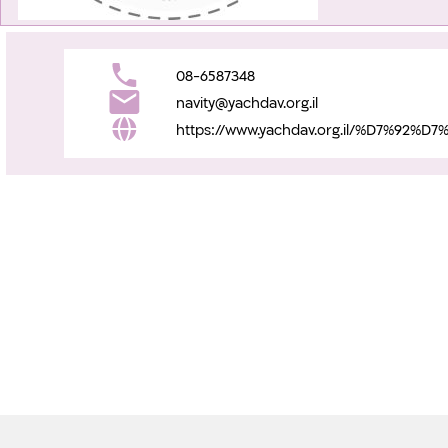
08-6587348
navity@yachdav.org.il
https://www.yachdav.org.il/%D7%