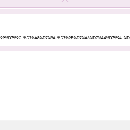
92%D7%99%D7%9C-%D7%A8%D7%9A-%D7%9E%D7%A6%D7%A4%D7%94-