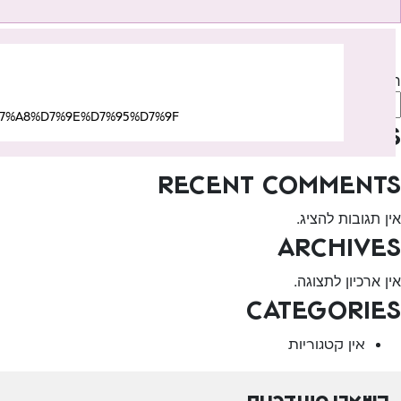
יווט
Previous:
המרכז לגיל הרך – מג’אר
Next:
המרכז לגיל הרך – נאות שקד
חיפוש
חיפוש
%D7%A8%D7%9E%D7%95%D7%9F
Recent Posts
Recent Comments
אין תגובות להציג.
Archives
אין ארכיון לתצוגה.
Categories
אין קטגוריות
השארו מעודכנים