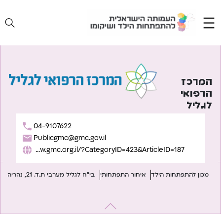
Ski
t
conten
המרכז
הרפואי
לגליל
04-9107622
Publicgmc@gmc.gov.il
https://www.gmc.org.il/?CategoryID=423&ArticleID=187
מכון להתפתחות הילד
איחור התפתחותי
בי"ח לגליל מערבי ת.ד. 21, נהריה
יווט
Previous:
המכון להתפתחות הילד של משרד הבריאות