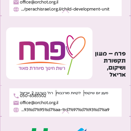
office@orchot.org.il
https://perachisrael.org.il/child-development-unit/
פרח – מעון
תקשורת
ושיקום,
אריאל
מעון יום שיקומי
לקויות מורכבות
רח' הערבה 2, אריאל
050-6585502
office@orchot.org.il
https://perachisrael.org.il/%d7%a2%d7%9e%d7%95%d7%93-%d7%9e%d7%95%d7%a1%d7%93%d7%95%d7%aa-%d7%97%d7%93%d7%a9/