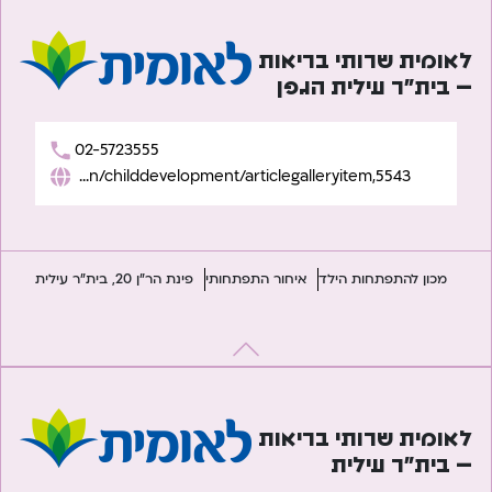
לאומית שרותי בריאות
– בית”ר עילית הגפן
02-5723555
https://www.leumit.co.il/heb/Life/Children/childdevelopment/articlegalleryitem,5543/
מכון להתפתחות הילד
איחור התפתחותי
פינת הר"ן 20, בית"ר עילית
לאומית שרותי בריאות
– בית”ר עילית