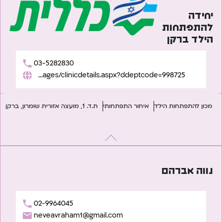
יחידה
להתפתחות
הילד ברקן
03-5282830
https://www.clalit.co.il/he/sefersherut/pages/clinicdetails.aspx?ddeptcode=998725
מכון להתפתחות הילד
איחור התפתחותי
ת.ד. 1, מועצה אזורית שומרון, ברקן
נווה אברהם
02-9964045
neveavraham1@gmail.com