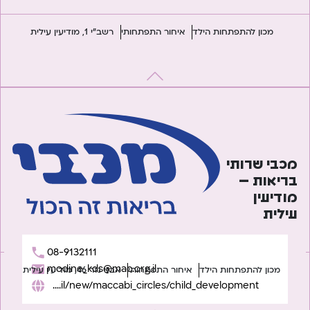
מכון להתפתחות הילד
איחור התפתחותי
רשב"י 1, מודיעין עילית
מכבי שרותי
בריאות –
מודיעין
עילית
08-9132111
modine_kds@mac.org.il
מכון להתפתחות הילד
איחור התפתחותי
אבני נזר 46, מודיעין עילית
https://www.maccabi4u.co.il/new/maccabi_circles/child_development/