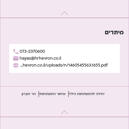
מיתרים
073-2370600
hayas@hrhevron.co.il
https://www.hrhevron.co.il/uploads/n/1460545563.1655.pdf
יחידה להתפתחות הילד
איחור התפתחותי
הר חברון