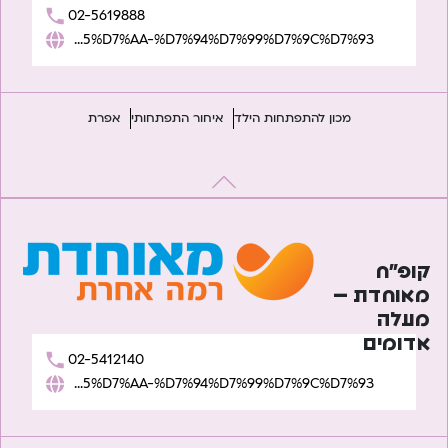
02-5619888
https://www.meuhedet.co.il/%D7%94%D7%AA%D7%A4%D7%AA%D7%97%D7%95%D7%AA-%D7%94%D7%99%D7%9C%D7%93/
מכון להתפתחות הילד
איחור התפתחותי
אפרת
קופ”ח
מאוחדת –
מעלה
אדומים
02-5412140
https://www.meuhedet.co.il/%D7%94%D7%AA%D7%A4%D7%AA%D7%97%D7%95%D7%AA-%D7%94%D7%99%D7%9C%D7%93/