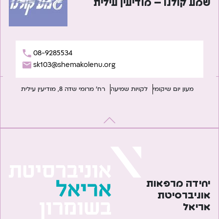
שמע קולנו – מודיעין עילית
08-9285534
sk103@shemakolenu.org
מעון יום שיקומי
לקויות שמיעה
רח' מרומי שדה 8, מודיעין עילית
יחידה מרפאות
אוניברסיטת
אריאל