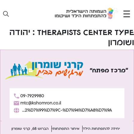
Ski
t
conten
Therapists Center Type :
יהודה
ושומרון
“מרכז מפתח”
09-7929980
mtc@kshomron.co.il
https://www.karneishomron.co.il/%D7%9E%D7%A8%D7%9B%D7%96-%D7%9E%D7%A4%D7%AA%D7%97-%D7%94%D7%9E%D7%A8%D7%9B%D7%96-%D7%9C%D7%92%D7%99%D7%9C-%D7%94%D7%A8%D7%9A/
יחידה להתפתחות הילד
איחור התפתחותי
הברוש 68, קרני שומרון