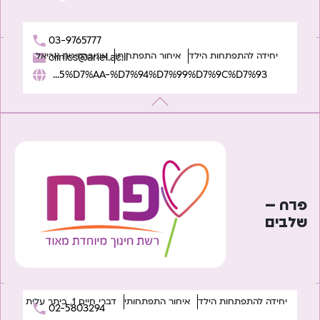
03-9765777
יחידה להתפתחות הילד
איחור התפתחותי
אוניברסיטת אריאל
clinics@ariel.ac.il
https://www.ariel.ac.il/wp/university-clinics/%D7%94%D7%99%D7%97%D7%99%D7%93%D7%94-%D7%9C%D7%94%D7%AA%D7%A4%D7%AA%D7%97%D7%95%D7%AA-%D7%94%D7%99%D7%9C%D7%93/
פרח –
שלבים
יחידה להתפתחות הילד
איחור התפתחותי
דברי חיים 1, ביתר עלית
02-5803294