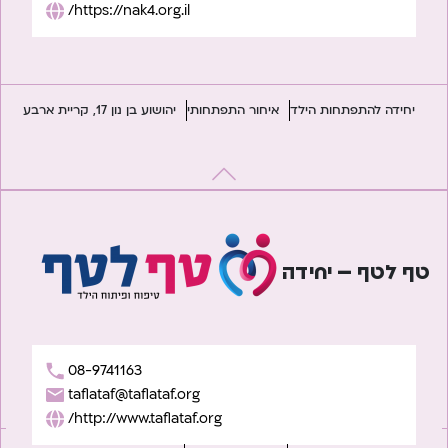
https://nak4.org.il/
יחידה להתפתחות הילד
איחור התפתחותי
יהושוע בן נון 17, קריית ארבע
טף לטף – יחידה
08-9741163
taflataf@taflataf.org
http://www.taflataf.org/