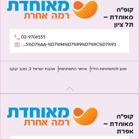
קופ”ח
מאוחדת –
תל ציון
02-9706555
https://www.meuhedet.co.il/%D7%94%D7%AA%D7%A4%D7%AA%D7%97%D7%95%D7%AA-%D7%94%D7%99%D7%9C%D7%93/
מכון להתפתחות הילד
איחור התפתחותי
אהבת ישראל 2, כוכב יעקב
קופ”ח
מאוחדת –
אפרת