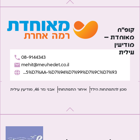
קופ”ח
מאוחדת –
מודיעין
עילית
08-9144343
mehit@meuhedet.co.il
https://www.meuhedet.co.il/%D7%94%D7%AA%D7%A4%D7%AA%D7%97%D7%95%D7%AA-%D7%94%D7%99%D7%9C%D7%93/
מכון להתפתחות הילד
איחור התפתחותי
אבני נזר 46, מודיעין עילית