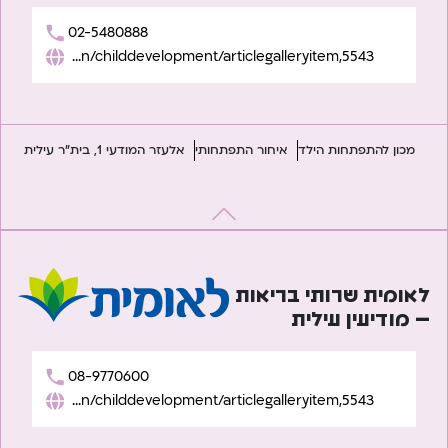
02-5480888
https://www.leumit.co.il/heb/Life/Children/childdevelopment/articlegalleryitem,5543/
מכון להתפתחות הילד
איחור התפתחותי
אלעזר המודעי 1, בית"ר עילית
לאומית שרותי בריאות
– מודיעין עילית
08-9770600
https://www.leumit.co.il/heb/Life/Children/childdevelopment/articlegalleryitem,5543/