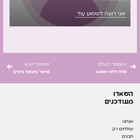
אני רוצה לשמוע עוד
←
→
המטפל הקודם
המטפל הבא
אלה דלה-זואנה
פרופ' נתנאל צלניק
השארו
מעודכנים
אנחנו
שולחים רק
תכנים