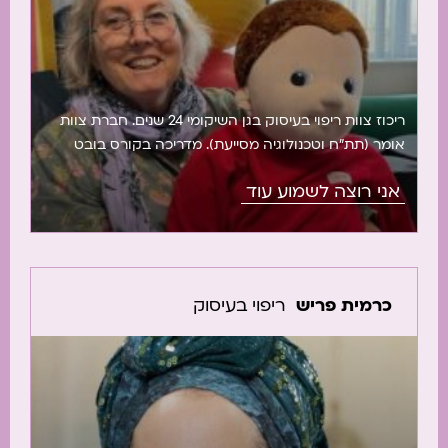
ריכוז צוות ריפוי בעיסוק בגן השיקומי 24 שנים. חברת צוות
אומר (תת”ח וטכנולוגיה מסייעת). מדריכה בקורס בובט
ילדים בסיסי ותינוקות בארץ ובחו”ל. השתתפתי בכתיבה
אני רוצה לשמוע עוד
בספרים בנושא משחק ומשחקיות ובספר על השימוש
בעצמי בטיפולת. כיום מדריכה במעונות יום שיקומיים
והדרכות פרטניות (גם בזום) ומעבירה סדנאות והרצאות
בנושא לקות ראיה מוחית, משחק בקרב ילדים עם לקויות
מורכבות, […]
כרמית פריש
ריפוי בעיסוק