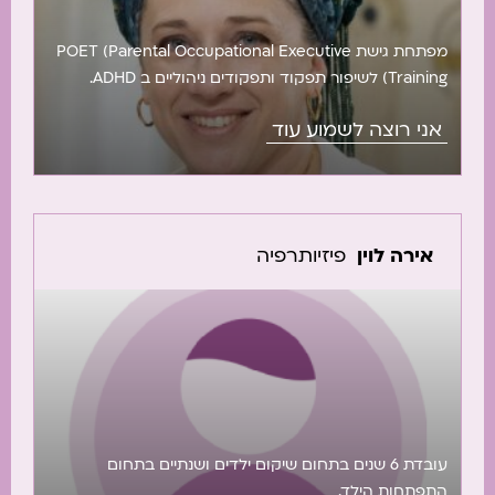
מפתחת גישת POET (Parental Occupational Executive
Training) לשיפור תפקוד ותפקודים ניהוליים ב ADHD.
מרצה וחוקרת בשאנן, ומפתחת תוכנית POET TEACHER
אני רוצה לשמוע עוד
להכשרת צוותים חינוכיים לתמיכה בתפקוד תלמידי גן ובי”ס
יסודי.
אירה לוין
פיזיותרפיה
עובדת 6 שנים בתחום שיקום ילדים ושנתיים בתחום
התפתחות הילד.