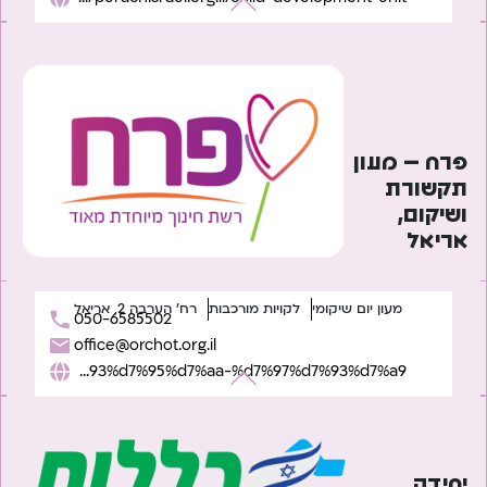
פרח – מעון
תקשורת
ושיקום,
אריאל
מעון יום שיקומי
לקויות מורכבות
רח' הערבה 2, אריאל
050-6585502
office@orchot.org.il
https://perachisrael.org.il/%d7%a2%d7%9e%d7%95%d7%93-%d7%9e%d7%95%d7%a1%d7%93%d7%95%d7%aa-%d7%97%d7%93%d7%a9/
יחידה