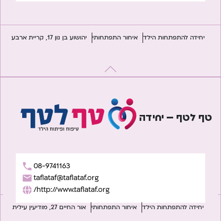
יחידה להתפתחות הילד
איחור התפתחותי
יהושוע בן נון 17, קריית ארבע
טף לטף – יחידה
08-9741163
taflataf@taflataf.org
http://www.taflataf.org/
יחידה להתפתחות הילד
איחור התפתחותי
אור החיים 27, מודיעין עילית