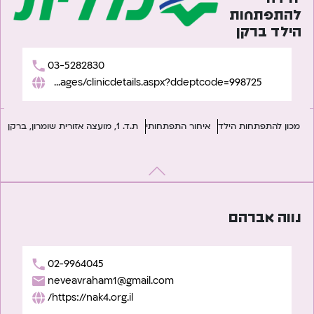
להתפתחות
הילד ברקן
03-5282830
https://www.clalit.co.il/he/sefersherut/pages/clinicdetails.aspx?ddeptcode=998725
מכון להתפתחות הילד
איחור התפתחותי
ת.ד. 1, מועצה אזורית שומרון, ברקן
נווה אברהם
02-9964045
neveavraham1@gmail.com
https://nak4.org.il/