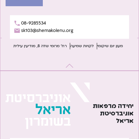
08-9285534
sk103@shemakolenu.org
מעון יום שיקומי
לקויות שמיעה
רח' מרומי שדה 8, מודיעין עילית
יחידה מרפאות
אוניברסיטת
אריאל