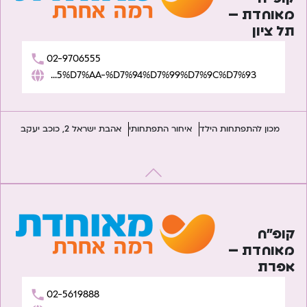
מאוחדת –
תל ציון
02-9706555
https://www.meuhedet.co.il/%D7%94%D7%AA%D7%A4%D7%AA%D7%97%D7%95%D7%AA-%D7%94%D7%99%D7%9C%D7%93/
מכון להתפתחות הילד
איחור התפתחותי
אהבת ישראל 2, כוכב יעקב
קופ”ח
מאוחדת –
אפרת
02-5619888