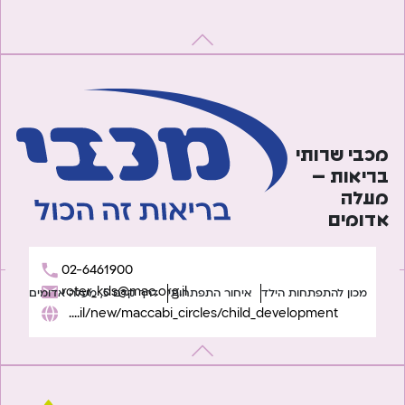
מכבי שרותי
בריאות –
מעלה
אדומים
02-6461900
roter_kds@mac.org.il
מכון להתפתחות הילד
איחור התפתחותי
דרך קדם 5, מעלה אדומים
https://www.maccabi4u.co.il/new/maccabi_circles/child_development/