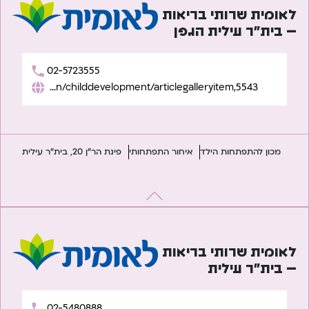
לאומית שרותי בריאות
– בית”ר עילית הגפן
02-5723555
https://www.leumit.co.il/heb/Life/Children/childdevelopment/articlegalleryitem,5543/
מכון להתפתחות הילד
איחור התפתחותי
פינת הר"ן 20, בית"ר עילית
לאומית שרותי בריאות
– בית”ר עילית
02-5480888