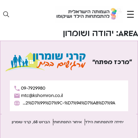
Ski
t
conten
Area:
יהודה ושומרון
“מרכז מפתח”
09-7929980
mtc@kshomron.co.il
https://www.karneishomron.co.il/%D7%9E%D7%A8%D7%9B%D7%96-%D7%9E%D7%A4%D7%AA%D7%97-%D7%94%D7%9E%D7%A8%D7%9B%D7%96-%D7%9C%D7%92%D7%99%D7%9C-%D7%94%D7%A8%D7%9A/
יחידה להתפתחות הילד
איחור התפתחותי
הברוש 68, קרני שומרון