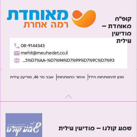
קופ”ח
מאוחדת –
מודיעין
עילית
08-9144343
mehit@meuhedet.co.il
https://www.meuhedet.co.il/%D7%94%D7%AA%D7%A4%D7%AA%D7%97%D7%95%D7%AA-%D7%94%D7%99%D7%9C%D7%93/
מכון להתפתחות הילד
איחור התפתחותי
אבני נזר 46, מודיעין עילית
שמע קולנו – מודיעין עילית