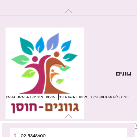
גוונים
יחידה להתפתחות הילד
איחור התפתחותי
מועצה אזורית ד.נ. מטה בנימין
חיפוש
חיפוש
02-5848600