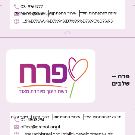
03-9765777
יחידה להתפתחות הילד
איחור התפתחותי
אוניברסיטת אריאל
clinics@ariel.ac.il
https://www.ariel.ac.il/wp/university-clinics/%D7%94%D7%99%D7%97%D7%99%D7%93%D7%94-%D7%9C%D7%94%D7%AA%D7%A4%D7%AA%D7%97%D7%95%D7%AA-%D7%94%D7%99%D7%9C%D7%93/
פרח –
שלבים
יחידה להתפתחות הילד
איחור התפתחותי
דברי חיים 1, ביתר עלית
02-5803294
office@orchot.org.il
https://perachisrael.org.il/child-development-unit/