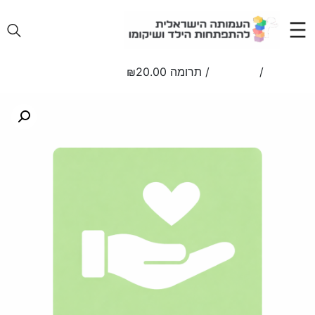
Ski
t
conten
/
/ תרומה ₪20.00
עמוד הבית
donation