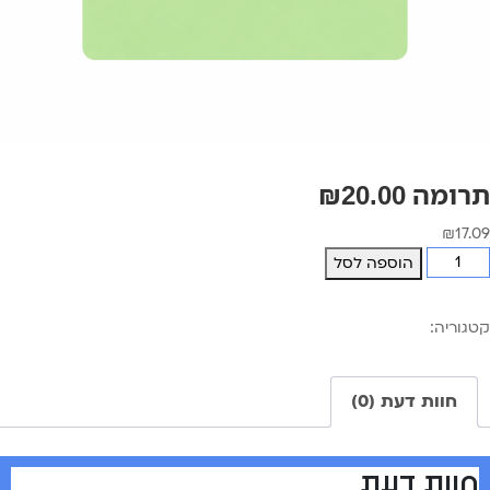
תרומה ₪20.00
₪
17.09
מות
הוספה לסל
ל
רומה
קטגוריה:
donation
₪20.0
חוות דעת (0)
חוות דעת