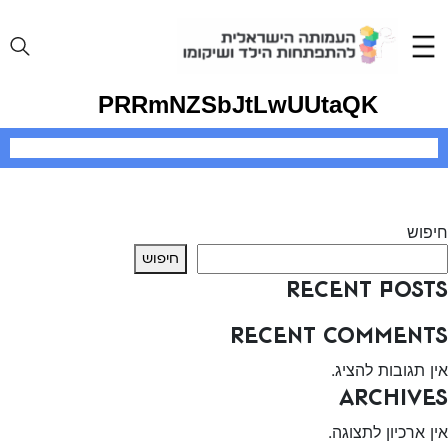
Ski
t
conten
PRRmNZSbJtLwUUtaQK
יווט
Previous:
מוריה יוסף
Next:
איילון מתוק
חיפוש
חיפוש
Recent Posts
Recent Comments
אין תגובות להציג.
Archives
אין ארכיון לתצוגה.