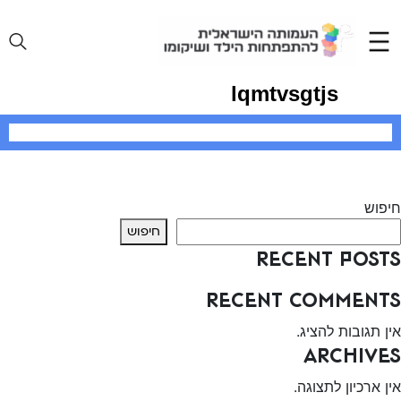
Ski
t
conten
lqmtvsgtjs
יווט
Previous:
ד״ר איריס פתאל
Next:
wgfojizssn
חיפוש
חיפוש
Recent Posts
Recent Comments
אין תגובות להציג.
Archives
אין ארכיון לתצוגה.