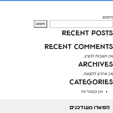
יווט
Previous:
סרטוני אנימציה קצרים ללא מילים
Next:
הכשרת מטפלים לטיפול מקוון
חיפוש
חיפוש
Recent Posts
Recent Comments
אין תגובות להציג.
Archives
אין ארכיון לתצוגה.
Categories
אין קטגוריות
השארו מעודכנים