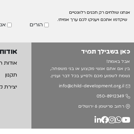
אנחנו שולחים רק תכנים רלוונטיים
שיקדמו אתכם ויעניקו לכם ערך אמיתי.
הורים
אנ
אודות
כאן בשבילך תמיד
אבל באמת!
אודות ה
בין אם אתם אנשי מקצוע או בני משפחה,
תקנון
נשמח לשמוע מכם ולסייע בכל דבר ועניין.
info@child-development.org.il
יצירת ק
050-8912349
רחוב פרישמן 6 ירושלים