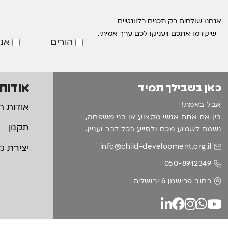
אנחנו שולחים רק תכנים רלוונטיים
שיקדמו אתכם ויעניקו לכם ערך אמיתי.
הורים
אנ
אודות
כאן בשבילך תמיד
אבל באמת!
אודות ה
בין אם אתם אנשי מקצוע או בני משפחה,
תקנון
נשמח לשמוע מכם ולסייע בכל דבר ועניין.
info@child-development.org.il
יצירת ק
050-8912349
רחוב פרישמן 6 ירושלים