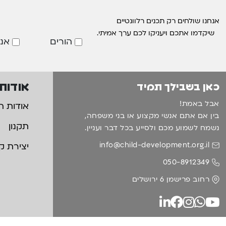
אנחנו שולחים רק תכנים רלוונטיים
שיקדמו אתכם ויעניקו לכם ערך אמיתי.
הורים
אנ
אודות
כאן בשבילך תמיד
אבל באמת!
אודות ה
בין אם אתם אנשי מקצוע או בני משפחה,
תקנון
נשמח לשמוע מכם ולסייע בכל דבר ועניין.
info@child-development.org.il
יצירת ק
050-8912349
רחוב פרישמן 6 ירושלים