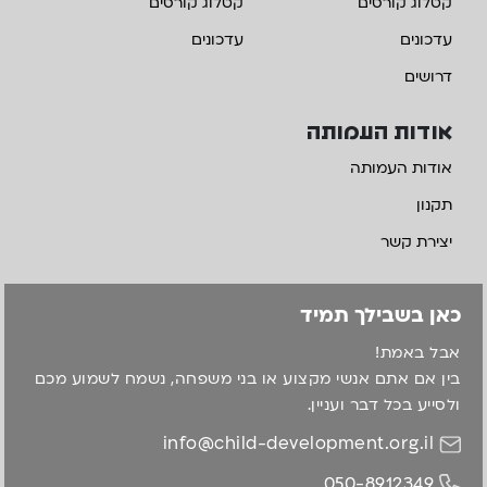
קטלוג קורסים
קטלוג קורסים
עדכונים
עדכונים
דרושים
אודות העמותה
אודות העמותה
תקנון
יצירת קשר
כאן בשבילך תמיד
אבל באמת!
בין אם אתם אנשי מקצוע או בני משפחה, נשמח לשמוע מכם
ולסייע בכל דבר ועניין.
info@child-development.org.il
050-8912349