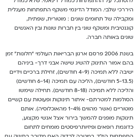
להסתכל על ההתפתחות כמודל דינאמי. שלא כמודל
היררכי שלבי. המודל הדינמי משקף התפתחות מעגלית
ומקבילה של תחומים שונים : מוטורית, שפתית,
קוגנטיבית ומשקף שוני בין חברות שונות ובין האנשים
שונים באותה חברה.
בשנת 2006 פרסם ארגון הבריאות העולמי “חלונות” זמן
בהם אמור התינוק להשיג שישה אבני דרך- ביניהם
ישיבה ללא תמיכה (4-9 חודשים), זחילת ברכיים וידיים
(5-13.5 חודשים), הליכה עם תמיכה (6-14 חודשים)
והליכה ללא תמיכה (8-18 חודשים). תחילה שימשו
הסולמות למטרתם- איתור תינוקות ופעוטות עם קשיים
מוטוריים (אשר מהווים 1-4% מהאוכלוסיה). אותם
תינוקות מופנים להמשך בירור אצל אנשי מקצוע,
כדוגמת רופאים ופיזיותרפיסטים מומחים לתחום
התפתחות הילד, במטרה לבדוק האם מדובר בתינוק עם