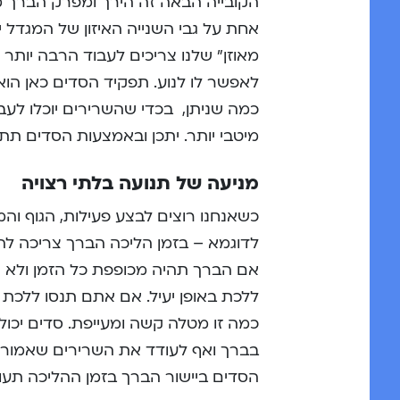
הקובייה הבאה זה הירך ומפרק הברך מח
אחת על גבי השנייה האיזון של המגדל י
מאוזן” שלנו צריכים לעבוד הרבה יות
לאפשר לו לנוע. תפקיד הסדים כאן הוא ל
כמה שניתן, בכדי שהשרירים יוכלו לעבו
מיטבי יותר. יתכן ובאמצעות הסדים תת
מניעה של תנועה בלתי רצויה
כשאנחנו רוצים לבצע פעילות, הגוף והמ
לדוגמא – בזמן הליכה הברך צריכה להתכ
אם הברך תהיה מכופפת כל הזמן ולא תת
ללכת באופן יעיל. אם אתם תנסו ללכת
כמה זו מטלה קשה ומעייפת. סדים יכולי
בברך ואף לעודד את השרירים שאמורים
הסדים ביישור הברך בזמן ההליכה תעודד