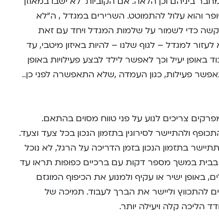
בר ביניהם וכן הלאה. אם הקוביות לא ישבו במאוזן
ופר והוא עלול להתמוטט. השרירים במגדל , ה”לא
ר קשה כדי לשמור על שלמות המגדל ויחד עם זאת
עזור למגדל – לגוף שלנו – להיות באיזון מיטבי, עד
ד באופן יעיל וכך לאפשר לילד לבצע פעילויות באופן
אפשר פעילות, כגון העמדה ,שלא התאפשרה לפני כן..
פרקים צריכים לנוע על פני טווח מסוים בהתאם.
ופף ולהתיישר לסירוגין בתזמון הנכון בכל צעד וצעד.
יישר בתזמון הנכון בזמן הדריכה על הרגל, לא נוכל
 בבית במשך מספר דקות עם ברכיים כפופות תראו עד
ם, באופן ישיר או עקיף ולמנוע את הכיפוף המוגזם
 להתכווץ וליישר את הברך לעבוד. תמיכה של
 הליכה קלה ויעילה יותר.