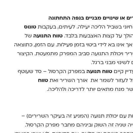
רים או שינויים מבניים בגפה התחתונה
יוני בשביל הליכה יעילה. לעיתים, בעקבות
טונוס
 הולך על קצות האצבעות בלבד.
טווח התנועה
של
אינו בא לידי ביטוי בזמן פעילות. עם הזמן, כתוצאה
יר ויכולת התנועה סביב המפרק מתמעטת. הקיצור
שינוי מבני ברגל.
יין קיים
טווח תנועה
במפרק הקרסול – סד שעוטף
ול לעזור לשמר את אורך השריר ואת
טווח
ר מנח מתאים יותר לדריכה ולהליכה.
ת עם יכולת תנועה (המניע זה בעיקר השרירים) –
יה שניה זה השוק וביניהם מחבר מפרק הקרסול.