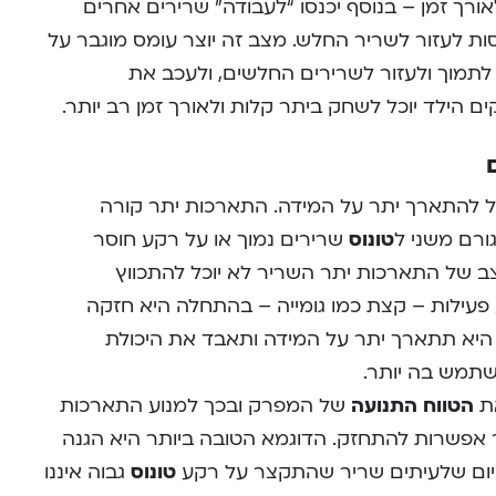
ורך זמן – בנוסף יכנסו “לעבודה” שרירים אחרים
ות לעזור לשריר החלש. מצב זה יוצר עומס מוגבר על
לתמוך ולעזור לשרירים החלשים, ולעכב את
הילד יוכל לשחק ביתר קלות ולאורך זמן רב יותר.
ול להתארך יתר על המידה. התארכות יתר קורה
ורם משני ל
טונוס
שרירים נמוך או על רקע חוסר
ב של התארכות יתר השריר לא יוכל להתכווץ
 פעילות – קצת כמו גומייה – בהתחלה היא חזקה
 היא תתארך יתר על המידה ותאבד את היכולת
שתמש בה יותר.
את
הטווח התנועה
של המפרק ובכך למנוע התארכות
ר אפשרות להתחזק. הדוגמא הטובה ביותר היא הגנה
 כיום שלעיתים שריר שהתקצר על רקע
טונוס
גבוה איננו