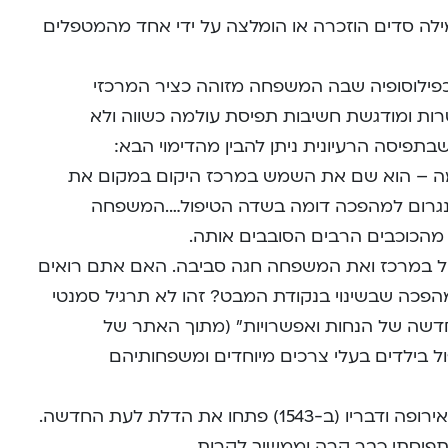
ה סדים הוזכרה או הומלצה על ידי אחד מהמטפלים
פילוסופיה שבה המשפחה מזוהה כציר המרכזי
רות ומודגשת חשיבות תפיסת עולמה כשווה ולא
תפיסה הרעיונית ניתן להבין מהדימוי הבא:
מה – הוא שם את השמש במרכז היקום במקום את
 נגרום למהפכה דומה בשדה הטיפול….המשפחה
 מהכוכבים הרבים הסובבים אותה.
פול במרכז ואת המשפחה חגה סביבה. האם אתם רואים
כה שבשינוי בנקודת המבט? זהו לא תרגיל סמנטי
חדשה של הנחות ואפשרויות” (מתוך האתר של
הטיפול בילדים בעלי צרכים מיוחדים ומשפחותיהם
קופרניקוס חולל מהפכה שטלטלה את אירופה ודבריו (ב-1543) פתחו את הדלת לעת החדשה.
התפיסתי כבר קרה וממשיך לקרות.