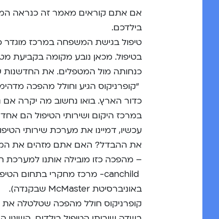
אם אתם קוראים מאמר זה כנראה המיל
בילדכם.
טיפול בגישת המשפחה במרכז מוגדר כ
בטיפול. מכאן נובע מקומה בקביעת מט
כנחותה מול המטפלים. את החדשנות שב
“קופרניקוס הגיע וחולל מהפכה מדהי
כדור הארץ. בואו נחשוב מה יקרה אם
במרכז היקום ושירותי הטיפול הם אחד
עכשיו, דמיינו את מערכת שירותי הטי
את ההבדל? האם אתם מזהים את המהפ
– מהפכה כזו מובילה אותנו למערכת 
canchild- מרכז מחקרי בתחום 
באוניברסיטת McMaster שבקנדה).
בשדה שירותי הטיפול בילדים, השינוי 