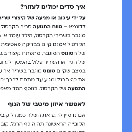
איך סדים יכולים לעזור?
על ידי עיכוב או מניעה של קיצורי שרי
לדוגמא –
טווח התנועה
סביב הקרסול ח
מוגבר בשרירי הקרסול, הילד עומד או
הקרסול אמנם קיים בבדיקה פאסיבית אך 
של ה
טונוס
המוגבר, מתפתח קיצור בשר
של הגיד או השריר עלול בהמשך לגרום ל
במצב שקיים
טונוס
מוגבר בשריר אך עד
את כף הרגל ומגיע עד מתחת לברך יכ
התנועה
של הקרסול. בנוסף הסד מאפש
לאפשר איזון מיטבי של הגוף
אם נדמיין לרגע את השלד כמגדל קוביו
הקובייה הראשונה תהיה כף הרגל. קובי