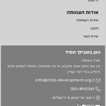
דרושים
אודות העמותה
אודות העמותה
תקנון
יצירת קשר
כאן בשבילך תמיד
אבל באמת!
בין אם אתם אנשי מקצוע או בני משפחה, נשמח לשמוע מכם
ולסייע בכל דבר ועניין.
info@child-development.org.il
050-8912349
רחוב פרישמן 6 ירושלים