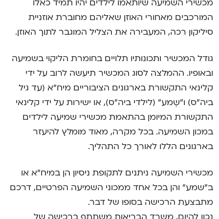
מכשירי השמיעה שיותאמו לילדים יהיו תמיד כאלו
המורכבים מאחורי האוזן שאליהם מחוברת אוזניית
סיליקון רכה, המעבירה את הצליל המוגבר לתוך האוזן.
גודל המכשיר ותכונותיו תלויים בחומרת הליקוי בשמיעה
ובאופיו. ההמלצה לסוג המכשיר תיעשה לרוב על ידי
קלינאי התקשורת בארגונים הציבוריים מיח”א (עד גיל
ביה”ס) ו”שֶמע” (לילדי ביה”ס), או ישירות על ידי קלינאי
התקשורת המיומן בהתאמת מכשירי שמיעה לילדים
במכון השמיעה. בכל מקרה, מאוד מומלץ להיעזר
בארגונים הללו לאורך כל התהליך.
מכשירי השמיעה ניתנים לתקופת ניסיון הן במיח”א או
ב”שמע” והן בכל אחד ממכוני השמיעה הפרטיים, דרכם
מתבצעת הרכישה בסופו של דבר.
נכון להיום, משרד הבריאות משתתף ברכישה של