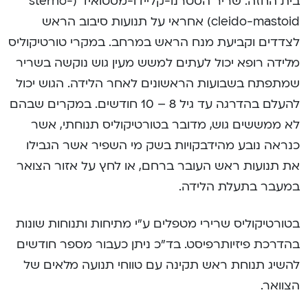
בית החזה. שריר הסטרנו-קליידו-מסטואיד (sterno-
cleido-mastoid) אחראי על תנועות סיבוב הראש
לצדדים וקביעת מנח הראש במרחב. במקרי טורטיקוליס
מלידה רופא יכול לעתים למשש מעין גוש נוקשה בשריר
שמתפתח בשבועות הראשונים לאחר הלידה. הגוש יכול
להעלם בהדרגה עד גיל 8 – 10 חודשים. במקרים שבהם
לא ממששים גוש, מדובר בטורטיקוליס תנוחתי, אשר
כנראה נובע מהידבקויות בשק מי השפיר אשר הגבילו
את תנועות ראש העובר ברחם, או לחץ על אזור הצואר
במעבר בתעלת הלידה.
בטורטיקוליס שרירי מטפלים ע”י מתיחות ותנוחות שונות
בהדרכת פיזיותרפיסט. בד”כ ניתן כעבור מספר חודשים
להשיג תנוחת ראש תקינה עם טווחי תנועה מלאים של
הצוואר.