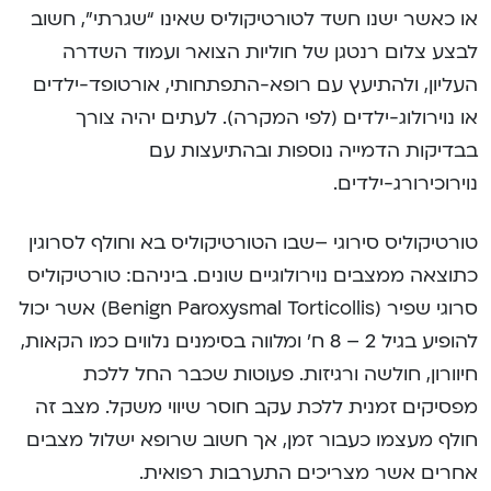
או כאשר ישנו חשד לטורטיקוליס שאינו “שגרתי”, חשוב
לבצע צלום רנטגן של חוליות הצואר ועמוד השדרה
העליון, ולהתיעץ עם רופא-התפתחותי, אורטופד-ילדים
או נוירולוג-ילדים (לפי המקרה). לעתים יהיה צורך
בבדיקות הדמייה נוספות ובהתיעצות עם
נוירוכירורג-ילדים.
טורטיקוליס סירוגי –שבו הטורטיקוליס בא וחולף לסרוגין
כתוצאה ממצבים נוירולוגיים שונים. ביניהם: טורטיקוליס
סרוגי שפיר (Benign Paroxysmal Torticollis) אשר יכול
להופיע בגיל 2 – 8 ח’ ומלווה בסימנים נלווים כמו הקאות,
חיוורון, חולשה ורגיזות. פעוטות שכבר החל ללכת
מפסיקים זמנית ללכת עקב חוסר שיווי משקל. מצב זה
חולף מעצמו כעבור זמן, אך חשוב שרופא ישלול מצבים
אחרים אשר מצריכים התערבות רפואית.