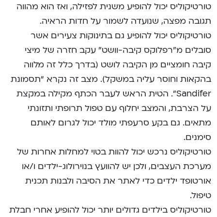
טורטיקוליס יכול להופיע משנית לפזילה, ואז הוא מהווה
תגובה מפצה, שנועדה לשמור על חדות הראיה.
טורטיקוליס יכול להופיע גם בתינוקות צעירים אשר
סובלים מ”רפלוקס קיבה-וושט” עקב חזרה של מיצי
קיבה חומציים מן הקיבה לושט (בדרך כלל זה מלווה
בהקאות וחוסר עליה במשקל). מצב זה נקרא “תסמונת
Sandifer”. הטית הראש לעבר הכתף מקילה במקצת
על הצרבת, והמצב יחלוף עם טפול תרופתי ותזונתי
מתאים. גם בקע סרעפתי מולד יכול לגרום לאותם
סימנים.
טורטיקוליס נרכש יכול להוות בטוי למחלות אחרות של
מערכת העצבים, ולכן יש להוועץ בנוירולוג-ילדים ו/או
אורטופד ילדים כדי לאתר את הסיבה ולבנות תכנית
טיפול.
טורטיקוליס בילדים גדולים יותר יכול להופיע אחרי חבלת