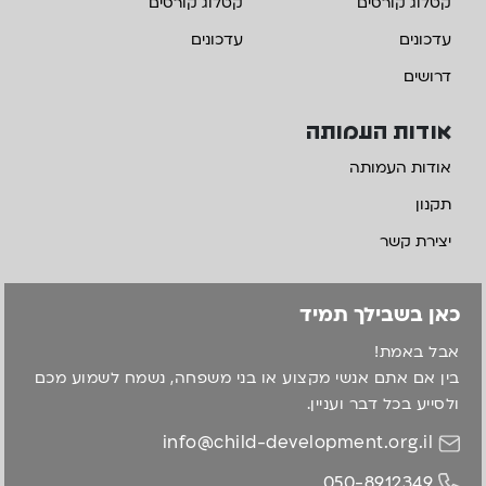
קטלוג קורסים
קטלוג קורסים
עדכונים
עדכונים
דרושים
אודות העמותה
אודות העמותה
תקנון
יצירת קשר
כאן בשבילך תמיד
אבל באמת!
בין אם אתם אנשי מקצוע או בני משפחה, נשמח לשמוע מכם
ולסייע בכל דבר ועניין.
info@child-development.org.il
050-8912349