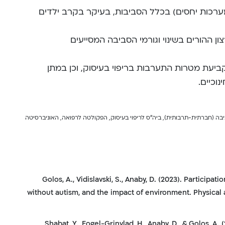
ומערכות יחסים) בכלל הסביבות, בעיקר בקרב ילדים
ן ההורים בשינוי וגורמי הסביבה המסייעים
 קביעת מטרות התערבות בריפוי בעיסוק, וכן במתן
נוכיים.
ה (חברתית-תרבותית), ביה”ס לריפוי בעיסוק, הפקולטה לרפואה, האוניברסיטה
Golos, A., Vidislavski, S., Anaby, D. (2023). Participati
without autism, and the impact of environment. Physical 
Shabat, Y., Fogel-Grinvlad, H., Anaby, D., & Golos, A. 