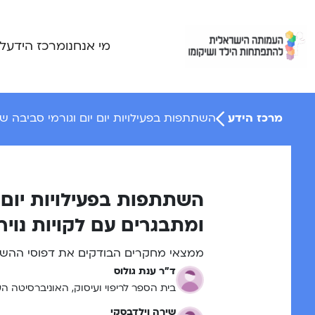
Ski
t
conten
מי אנחנו
מרכז הידע
ל
מרכז הידע
השתתפות בפעילויות יום יום וגורמי סביבה של ילד
השתתפות בפעילויות יום י
ומתבגרים עם לקויות נוירו-התפ
ממצאי מחקרים הבודקים את דפוסי ההשתתפות וג
ד"ר ענת גולוס
בית הספר לריפוי ועיסוק, האוניברסיטה הע
שירה וילדבסקי