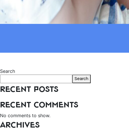
Post
Previous:
COPCA COACHING
Next:
יישום תוכנית COPCA רקטיקה קלינית – חקר מקרה מבוסס ראיות
navigation
Search
Search
Recent Posts
Recent Comments
No comments to show.
Archives