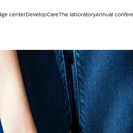
dge center
Develop
Care
The laboratory
Annual confer