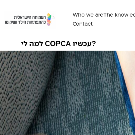
Skip
to
Who we are
The knowle
content
Contact
למה לי COPCA עכשיו?