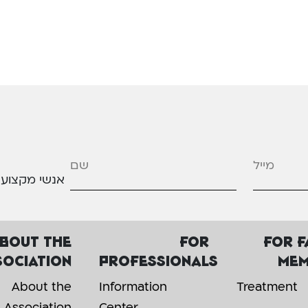
מייל
*
אנשי מקצוע
bout the
For
For f
sociation
professionals
mem
About the
Information
Treatment
Association
Center