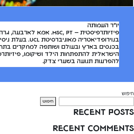
יו”ר העמותה
פיזיותרפיסטית – MSC, PT
בכנסים בארץ ובעולם ושותפה למחקרים בתחומי
הישראלית להתפתחות הילד ושיקומו, פיזיותרפ
להפרעות תנועה בשערי צדק.
יווט
Previous:
ד”ר דורית שמואלי
חיפוש
חיפוש
Recent Posts
Recent Comments