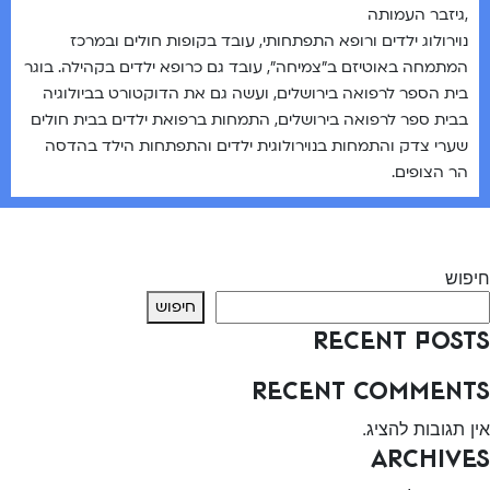
,גיזבר העמותה
נוירולוג ילדים ורופא התפתחותי, עובד בקופות חולים ובמרכז
המתמחה באוטיזם ב”צמיחה”, עובד גם כרופא ילדים בקהילה. בוגר
בית הספר לרפואה בירושלים, ועשה גם את הדוקטורט בביולוגיה
בבית ספר לרפואה בירושלים, התמחות ברפואת ילדים בבית חולים
שערי צדק והתמחות בנוירולוגית ילדים והתפתחות הילד בהדסה
הר הצופים.
יווט
Previous:
ד”ר איילת הלוי
Next:
פרופ’ לידיה גביס
חיפוש
חיפוש
Recent Posts
Recent Comments
אין תגובות להציג.
Archives