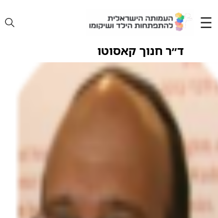
Ski
t
conten
ד״ר חנוך קאסוטו