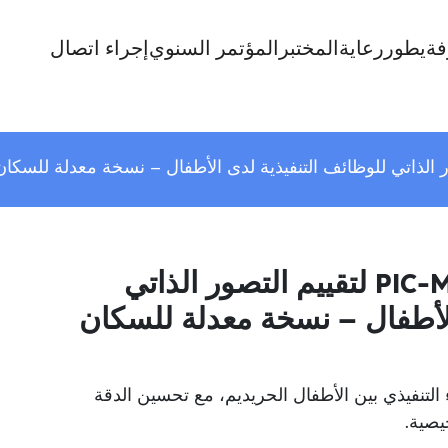
فة
يطور
رعاية
المختبر
المؤتمر السنوي
إجراء اتصال
التكيف الثقافي لتقييم PIC-ME لتقييم التصور الذاتي
الأطفال – نسخة معدلة للسكان
داة PIC-ME لتقييم الأداء التنفيذي بين الأطفال الحريديم، مع تحسين الدقة
يصية.