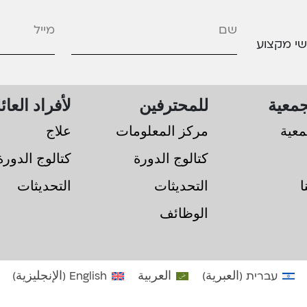
מייל
*
שי מקצוע
معية
للمحترفين
لأفراد العائ
معية
مركز المعلومات
علاج
كتالوج الدورة
كتالوج الدورة
ا
التحديثات
التحديثات
الوظائف
עברית
(
العبرية
)
العربية
English
(
الإنجليزية
)