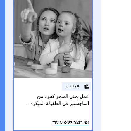
المقالات
عمل بحثي المنجز كجزء من
الماجستير في الطفولة المبكرة –
برنامج شفارتز، الجامعة العبرية. تجربة
الأمومة في تربية طفل مصاب
אני רוצה לשמוע עוד
بمتلازمة داون في الوسطين اليهودي