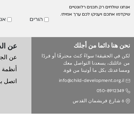
אנחנו שולחים רק תכנים רלוונטיים
שיקדמו אתכם ויעניקו לכם ערך אמיתי.
הורים
אנ
عن الج
نحن هنا دائما من أجلك
لكن في الحقيقة! سواءً كنتَ محترفًا أو فردًا
عن الج
من عائلتك، يسعدنا التواصل معك
أنظمة
ومساعدتك بكل ما أوتينا من قوة.
info@child-development.org.il
اتصل بن
050-8912349
6 شارع فريشمان القدس