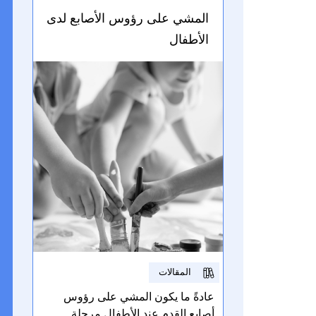
والعربي، الاختلافات الثقافية
المشي على رؤوس الأصابع لدى
والاختلافات في الوصول إلى العلاجات
التطورية.
الأطفال
المقالات
عادةً ما يكون المشي على رؤوس
أصابع القدم عند الأطفال مرحلة